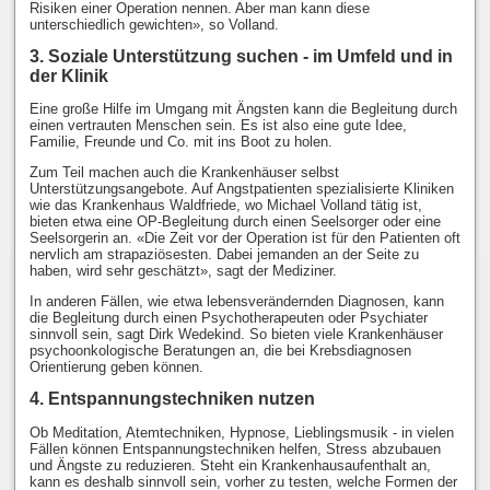
Risiken einer Operation nennen. Aber man kann diese
unterschiedlich gewichten», so Volland.
3. Soziale Unterstützung suchen - im Umfeld und in
der Klinik
Eine große Hilfe im Umgang mit Ängsten kann die Begleitung durch
einen vertrauten Menschen sein. Es ist also eine gute Idee,
Familie, Freunde und Co. mit ins Boot zu holen.
Zum Teil machen auch die Krankenhäuser selbst
Unterstützungsangebote. Auf Angstpatienten spezialisierte Kliniken
wie das Krankenhaus Waldfriede, wo Michael Volland tätig ist,
bieten etwa eine OP-Begleitung durch einen Seelsorger oder eine
Seelsorgerin an. «Die Zeit vor der Operation ist für den Patienten oft
nervlich am strapaziösesten. Dabei jemanden an der Seite zu
haben, wird sehr geschätzt», sagt der Mediziner.
In anderen Fällen, wie etwa lebensverändernden Diagnosen, kann
die Begleitung durch einen Psychotherapeuten oder Psychiater
sinnvoll sein, sagt Dirk Wedekind. So bieten viele Krankenhäuser
psychoonkologische Beratungen an, die bei Krebsdiagnosen
Orientierung geben können.
4. Entspannungstechniken nutzen
Ob Meditation, Atemtechniken, Hypnose, Lieblingsmusik - in vielen
Fällen können Entspannungstechniken helfen, Stress abzubauen
und Ängste zu reduzieren. Steht ein Krankenhausaufenthalt an,
kann es deshalb sinnvoll sein, vorher zu testen, welche Formen der