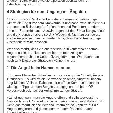
anderen Seite, wenn etwa die Operation überstanden ist,
Erleichterung und Stolz.
4 Strategien für den Umgang mit Ängsten
Ob in Form von Panikattacken oder schweren Schlafstörungen:
Nimmt die Angst vor dem Krankenhaus überhand, wird sie nicht nur
zur enormen Belastung für Patientinnen und Patienten, sondern
kann im Extremfall auch Auswirkungen auf den Erkrankungsverlauf
und die Prognose haben, so Dirk Wedekind. Nicht zuletzt sorgten
starke Ängste auch immer wieder dafür, dass Patienten wichtige
Operationstermine absagen.
Wer also merkt, dass ein anstehender Klinikaufenthalt enorme
Ängste auslöst, sollte sich am besten rechtzeitig um
psychotherapeutische Unterstützung kümmern. Was kann man
noch tun? Diese vier Strategien können helfen:
1. Die Angst beim Namen nennen
«Für viele Menschen ist es immer noch ein großer Schritt, Ängste
zuzugeben. Es wird oft als Schwäche gesehen, Angst zu haben»,
sagt Michael Volland. Dabei sei eine offene Kommunikation der
wichtigste Tipp, um den Sorgen zu begegnen - ob beim OP-
Vorgespräch oder bei der Aufnahme auf der Station.
«Es ist gut, wenn man die Ängste offen und selbstbewusst ins
Gespräch bringt. So wird man ernst genommen», sagt Volland. Nur
wenn das medizinische Personal informiert ist, kann es auf die
Ängste reagieren und gemeinsam mit dem Patienten nach
Lösungswegen suchen.