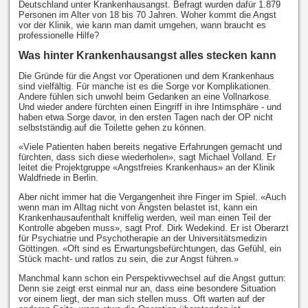
Deutschland unter Krankenhausangst. Befragt wurden dafür 1.879
Personen im Alter von 18 bis 70 Jahren. Woher kommt die Angst
vor der Klinik, wie kann man damit umgehen, wann braucht es
professionelle Hilfe?
Was hinter Krankenhausangst alles stecken kann
Die Gründe für die Angst vor Operationen und dem Krankenhaus
sind vielfältig. Für manche ist es die Sorge vor Komplikationen.
Andere fühlen sich unwohl beim Gedanken an eine Vollnarkose.
Und wieder andere fürchten einen Eingriff in ihre Intimsphäre - und
haben etwa Sorge davor, in den ersten Tagen nach der OP nicht
selbstständig auf die Toilette gehen zu können.
«Viele Patienten haben bereits negative Erfahrungen gemacht und
fürchten, dass sich diese wiederholen», sagt Michael Volland. Er
leitet die Projektgruppe «Angstfreies Krankenhaus» an der Klinik
Waldfriede in Berlin.
Aber nicht immer hat die Vergangenheit ihre Finger im Spiel. «Auch
wenn man im Alltag nicht von Ängsten belastet ist, kann ein
Krankenhausaufenthalt kniffelig werden, weil man einen Teil der
Kontrolle abgeben muss», sagt Prof. Dirk Wedekind. Er ist Oberarzt
für Psychiatrie und Psychotherapie an der Universitätsmedizin
Göttingen. «Oft sind es Erwartungsbefürchtungen, das Gefühl, ein
Stück macht- und ratlos zu sein, die zur Angst führen.»
Manchmal kann schon ein Perspektivwechsel auf die Angst guttun:
Denn sie zeigt erst einmal nur an, dass eine besondere Situation
vor einem liegt, der man sich stellen muss. Oft warten auf der