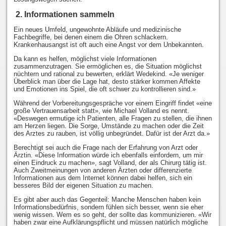
2. Informationen sammeln
Ein neues Umfeld, ungewohnte Abläufe und medizinische
Fachbegriffe, bei denen einem die Ohren schlackern.
Krankenhausangst ist oft auch eine Angst vor dem Unbekannten.
Da kann es helfen, möglichst viele Informationen
zusammenzutragen. Sie ermöglichen es, die Situation möglichst
nüchtern und rational zu bewerten, erklärt Wedekind. «Je weniger
Überblick man über die Lage hat, desto stärker kommen Affekte
und Emotionen ins Spiel, die oft schwer zu kontrollieren sind.»
Während der Vorbereitungsgespräche vor einem Eingriff findet «eine
große Vertrauensarbeit statt», wie Michael Volland es nennt.
«Deswegen ermutige ich Patienten, alle Fragen zu stellen, die ihnen
am Herzen liegen. Die Sorge, Umstände zu machen oder die Zeit
des Arztes zu rauben, ist völlig unbegründet. Dafür ist der Arzt da.»
Berechtigt sei auch die Frage nach der Erfahrung von Arzt oder
Ärztin. «Diese Information würde ich ebenfalls einfordern, um mir
einen Eindruck zu machen», sagt Volland, der als Chirurg tätig ist.
Auch Zweitmeinungen von anderen Ärzten oder differenzierte
Informationen aus dem Internet können dabei helfen, sich ein
besseres Bild der eigenen Situation zu machen.
Es gibt aber auch das Gegenteil: Manche Menschen haben kein
Informationsbedürfnis, sondern fühlen sich besser, wenn sie eher
wenig wissen. Wem es so geht, der sollte das kommunizieren. «Wir
haben zwar eine Aufklärungspflicht und müssen natürlich mögliche