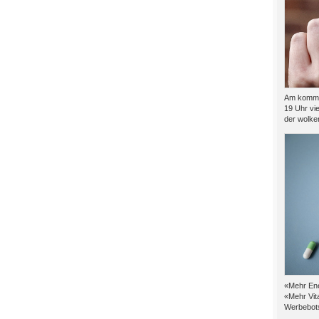
Am kommen
19 Uhr vie
der wolkenf
«Mehr Ene
«Mehr Vit
Werbebots