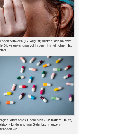
den Mittwoch (12. August) dürften sich ab etwa
le Blicke erwartungsvoll in den Himmel richten. Ist
rei,...
rgie», «Besseres Gedächtnis», «Straffere Haut»,
alität», «Linderung von Gelenkschmerzen»:
chaften wie...