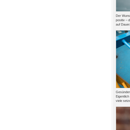
Der Wunsc
positiv – 
auf Dauer.
Gesünder l
Eigentlich
viele setze