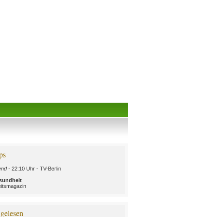
ps
nd -
22:10 Uhr - TV-Berlin
sundheit
itsmagazin
 gelesen