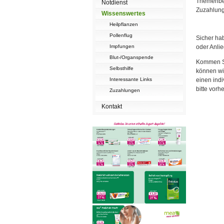
Themenber
Notdienst
Zuzahlung
Wissenswertes
Heilpflanzen
Pollenflug
Sicher ha
Impfungen
oder Anli
Blut-/Organspende
Kommen Si
Selbsthilfe
können wir
Interessante Links
einen indi
bitte vorhe
Zuzahlungen
Kontakt