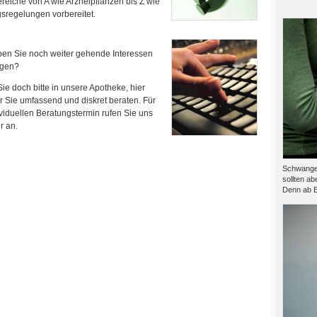
eiche von A wie Arzneipflanzen bis Z wie
sregelungen vorbereitet.
ben Sie noch weiter gehende Interessen
egen?
e doch bitte in unsere Apotheke, hier
 Sie umfassend und diskret beraten. Für
viduellen Beratungstermin rufen Sie uns
r an.
Schwanger
sollten ab
Denn ab B