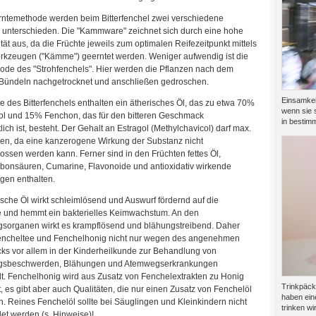
rntemethode werden beim Bitterfenchel zwei verschiedene
n unterschieden. Die "Kammware" zeichnet sich durch eine hohe
t aus, da die Früchte jeweils zum optimalen Reifezeitpunkt mittels
rkzeugen ("Kämme") geerntet werden. Weniger aufwendig ist die
ode des "Strohfenchels". Hier werden die Pflanzen nach dem
Bündeln nachgetrocknet und anschließen gedroschen.
Einsamkeit
e des Bitterfenchels enthalten ein ätherisches Öl, das zu etwa 70%
wenn sie s
ol und 15% Fenchon, das für den bitteren Geschmack
in bestimm
lich ist, besteht. Der Gehalt an Estragol (Methylchavicol) darf max.
en, da eine kanzerogene Wirkung der Substanz nicht
ssen werden kann. Ferner sind in den Früchten fettes Öl,
bonsäuren, Cumarine, Flavonoide und antioxidativ wirkende
gen enthalten.
sche Öl wirkt schleimlösend und Auswurf fördernd auf die
und hemmt ein bakterielles Keimwachstum. An den
sorganen wirkt es krampflösend und blähungstreibend. Daher
ncheltee und Fenchelhonig nicht nur wegen des angenehmen
s vor allem in der Kinderheilkunde zur Behandlung von
gsbeschwerden, Blähungen und Atemwegserkrankungen
. Fenchelhonig wird aus Zusatz von Fenchelextrakten zu Honig
Trinkpäck
t, es gibt aber auch Qualitäten, die nur einen Zusatz von Fenchelöl
haben ein
 Reines Fenchelöl sollte bei Säuglingen und Kleinkindern nicht
trinken wir
t werden (s. Hinweise)!