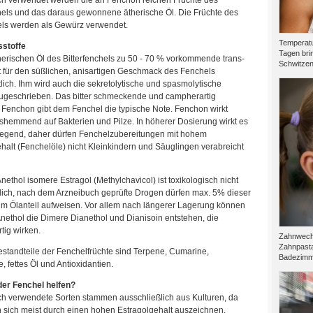
ch verwendet werden die an Fenchon reichen Früchte des
chels und das daraus gewonnene ätherische Öl. Die Früchte des
ls werden als Gewürz verwendet.
Temperatu
sstoffe
Tagen brin
erischen Öl des Bitterfenchels zu 50 - 70 % vorkommende trans-
Schwitzen.
t für den süßlichen, anisartigen Geschmack des Fenchels
lich. Ihm wird auch die sekretolytische und spasmolytische
ugeschrieben. Das bitter schmeckende und campherartig
 Fenchon gibt dem Fenchel die typische Note. Fenchon wirkt
hemmend auf Bakterien und Pilze. In höherer Dosierung wirkt es
rregend, daher dürfen Fenchelzubereitungen mit hohem
alt (Fenchelöle) nicht Kleinkindern und Säuglingen verabreicht
ethol isomere Estragol (Methylchavicol) ist toxikologisch nicht
ich, nach dem Arzneibuch geprüfte Drogen dürfen max. 5% dieser
im Ölanteil aufweisen. Vor allem nach längerer Lagerung können
nethol die Dimere Dianethol und Dianisoin entstehen, die
tig wirken.
Zahnwechs
Zahnpasta
standteile der Fenchelfrüchte sind Terpene, Cumarine,
Badezimme
, fettes Öl und Antioxidantien.
er Fenchel helfen?
ch verwendete Sorten stammen ausschließlich aus Kulturen, da
n sich meist durch einen hohen Estragolgehalt auszeichnen.