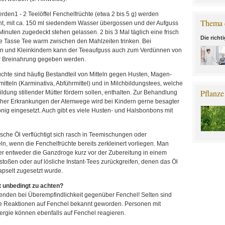
rden1 - 2 Teelöffel Fenchelfrüchte (etwa 2 bis 5 g) werden
Thema 
ht, mit ca. 150 ml siedendem Wasser übergossen und der Aufguss
Minuten zugedeckt stehen gelassen. 2 bis 3 Mal täglich eine frisch
Die richt
te Tasse Tee warm zwischen den Mahlzeiten trinken. Bei
n und Kleinkindern kann der Teeaufguss auch zum Verdünnen von
r Breinahrung gegeben werden.
chte sind häufig Bestandteil von Mitteln gegen Husten, Magen-
tteln (Karminativa, Abführmittel) und in Milchbildungstees, welche
Pflanze
ildung stillender Mütter fördern sollen, enthalten. Zur Behandlung
cher Erkrankungen der Atemwege wird bei Kindern gerne besagter
ig eingesetzt. Auch gibt es viele Husten- und Halsbonbons mit
sche Öl verflüchtigt sich rasch in Teemischungen oder
eln, wenn die Fenchelfrüchte bereits zerkleinert vorliegen. Man
er entweder die Ganzdroge kurz vor der Zubereitung in einem
toßen oder auf lösliche Instant-Tees zurückgreifen, denen das Öl
apselt zugesetzt wurde.
t unbedingt zu achten?
enden bei Überempfindlichkeit gegenüber Fenchel! Selten sind
he Reaktionen auf Fenchel bekannt geworden. Personen mit
lergie können ebenfalls auf Fenchel reagieren.