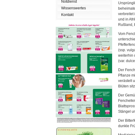
Notdienst
Ursprüngli
Wissenswertes
beheimatet
verbreitet
Kontakt
und in Af
Rußland, 
Vom Fench
unterschi
Pfefferfen
(ssp. vulg
weiterhin 
(var. dulce
Der Fenche
Pflanze mi
verästelt 
Blüten sit
Der Gemüse
Fenchelkno
Blattspros
Stängel un
Der Bitter
dunkle Frü