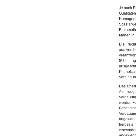
Je nach E
Qualitäte
Homogenitä
Spezialwe
Erntemeth
Mähen in 
Die Frücht
aus Aneth
verantwort
5% betrag
ausgeschlo
Phenolcar
Verbindun
Das ätheri
Atemwege 
Verdauung
werden Fe
Geschmack
Verdauun
angewandt
hergestell
verwenden.
angewende