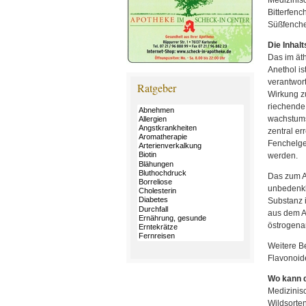
Medizinis
Bitterfen
Süßfenche
Die Inhalt
Das im äth
Anethol is
verantwort
Ratgeber
Wirkung z
riechende
wachstums
zentral e
Fenchelgeh
werden.
Das zum An
unbedenkl
Substanz 
aus dem A
östrogenar
Weitere Be
Flavonoide
Wo kann d
Medizinis
Wildsorte