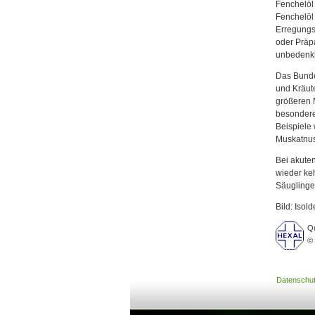
Fenchelöl
Fenchelöl
Erregungs
oder Präpa
unbedenkl
Das Bunde
und Kräute
größeren 
besondere
Beispiele 
Muskatnus
Bei akute
wieder keh
Säuglingen
Bild: Isol
Qu
© 
Datenschu