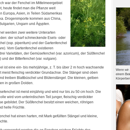
ch war der Fenchel im Mittelmeergebiet
, heute findet man die Pflanze weit
 in Europa, Asien, in Teilen Südamerikas
rika. Drogenimporte kommen aus China,
Bulgarien, Ungarn und Ägypten.
el werden zwei weitere Unterarten
eden: der scharf schmeckende Esels- oder
chel (ssp. piperitum) und der Gartenfenchel
are). Vom Gartenfenchel existieren
drei Varietäten, der Gemüsefenchel (var. azoricum), der Süßfenchel
) und der Bitterfenchel (var. vulgare).
l ist eine ein- bis mehrjährige, z. T. bis über 2 m hoch wachsende
Wenn wir 
t meist fleischig verdickter Grundachse. Die Stängel sind oben
einem Bei
und treiben Blattbüschel und Blütenstängel. Die kleinen, gelben
Körperber
zen in großen Dolden.
fenchel ist meist einjährig und wird nur bis zu 50 cm hoch. Die
lle wird vom unterirdischen Teil junger, fleischig verdickter
se gebildet. Der Süßfenchel besitzt einen weichen, röhrigen
d helle Früchte.
fenchel hat einen harten, mit Mark gefüllten Stängel und kleine,
chte.