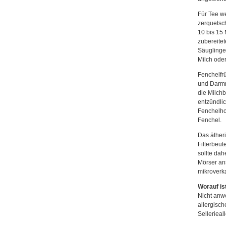
Für Tee we
zerquetsc
10 bis 15 
zubereite
Säuglinge
Milch ode
Fenchelfrü
und Darmmi
die Milchb
entzündli
Fenchelhon
Fenchel.
Das ätheri
Filterbeut
sollte dah
Mörser ans
mikroverk
Worauf is
Nicht anw
allergisc
Sellerieal