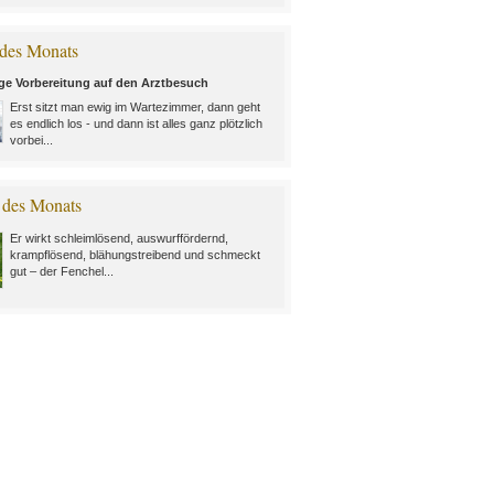
des Monats
ige Vorbereitung auf den Arztbesuch
Erst sitzt man ewig im Wartezimmer, dann geht
es endlich los - und dann ist alles ganz plötzlich
vorbei...
 des Monats
Er wirkt schleimlösend, auswurffördernd,
krampflösend, blähungstreibend und schmeckt
gut – der Fenchel...