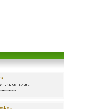
ps
üh -
07:20 Uhr - Bayern 3
arker Rücken
 gelesen