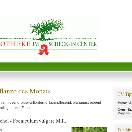
flanze des Monats
TV-Tip
chleimlösend, auswurffördernd, krampflösend, blähungstreibend
Morgen fr
kt gut – der Fenchel...
Gym - St
Magazin
chel - Foeniculum vulgare Mill.
Für Sie
ze