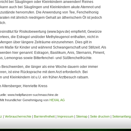
 nicht bei Säuglingen oder Kleinkindern anwenden! Reines
 kann auch bei Säuglingen und Kleinkindern akute Atemnot und
zustände hervorrufen. Die Anwendung von Tee, Fenchelhonig
raten mit ähnlich niedrigem Gehalt an ätherischem Öl ist jedoch
ich.
sinstitut für Risikobewertung (www.bgvv.de) empfiehlt, Gewürze
rtees, die Estragol und/oder Methyleugenol enthalten, nicht in
Mengen über längere Zeiträume einzunehmen. Dies gilt in
m Maße für Kinder und während Schwangerschaft und Stillzeit. Als
werden hier genannt: Estragon, Basilikum, Anis, Sternanis, Piment,
s, Lemongras sowie Bitterfenchel- und Süßfenchelfrüchte.
n Beschwerden, die länger als eine Woche dauern oder immer
ren, ist eine Rücksprache mit dem Arzt erforderlich. Bei
 und Kleinkindern ist u.U. ein früher Arztbesuch ratsam.
de Altersberger, Henriette Kress
elle: www.heilpflanzen-suchmaschine.de
Mit freundlicher Genehmigung von
HEXAL AG
tz
|
Verbraucherrechte
|
Barrierefreiheit
|
Impressum
|
Sitemap
|
Seite drucken
|
Seitenanfang