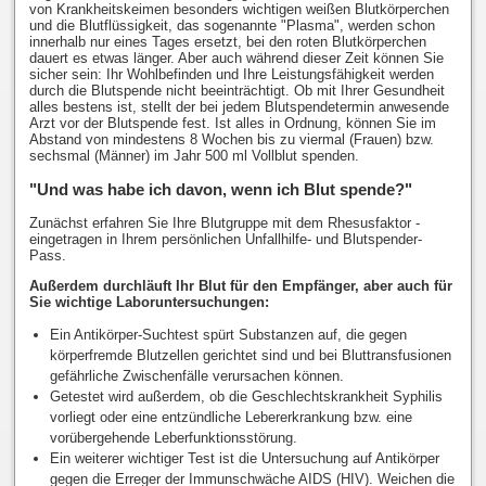
von Krankheitskeimen besonders wichtigen weißen Blutkörperchen
und die Blutflüssigkeit, das sogenannte "Plasma", werden schon
innerhalb nur eines Tages ersetzt, bei den roten Blutkörperchen
dauert es etwas länger. Aber auch während dieser Zeit können Sie
sicher sein: Ihr Wohlbefinden und Ihre Leistungsfähigkeit werden
durch die Blutspende nicht beeinträchtigt. Ob mit Ihrer Gesundheit
alles bestens ist, stellt der bei jedem Blutspendetermin anwesende
Arzt vor der Blutspende fest. Ist alles in Ordnung, können Sie im
Abstand von mindestens 8 Wochen bis zu viermal (Frauen) bzw.
sechsmal (Männer) im Jahr 500 ml Vollblut spenden.
"Und was habe ich davon, wenn ich Blut spende?"
Zunächst erfahren Sie Ihre Blutgruppe mit dem Rhesusfaktor -
eingetragen in Ihrem persönlichen Unfallhilfe- und Blutspender-
Pass.
Außerdem durchläuft Ihr Blut für den Empfänger, aber auch für
Sie wichtige Laboruntersuchungen:
Ein Antikörper-Suchtest spürt Substanzen auf, die gegen
körperfremde Blutzellen gerichtet sind und bei Bluttransfusionen
gefährliche Zwischenfälle verursachen können.
Getestet wird außerdem, ob die Geschlechtskrankheit Syphilis
vorliegt oder eine entzündliche Lebererkrankung bzw. eine
vorübergehende Leberfunktionsstörung.
Ein weiterer wichtiger Test ist die Untersuchung auf Antikörper
gegen die Erreger der Immunschwäche AIDS (HIV). Weichen die