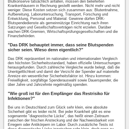
Blutkonserve tatsächlich anfallen, müssen den belieferten
Krankenhäusern in Rechnung gestellt werden. Nicht mehr und nicht
weniger. Diese Kosten setzen sich zusammen aus: Blutentnahme,
Aufbereitung, Laboruntersuchung, Transport, Forschung und
Entwicklung, Personal und Material. Gewinne dürfen DRK-
Blutspendedienste als gemeinnützige Einrichtung nach ihren
Satzungen und Gesellschaftsverträgen nicht erzielen. Darüber
wachen DRK-Gremien, Wirtschaftsprüfungsgesellschaften und die
Finanzbehörden.
"Das DRK behauptet immer, dass seine Blutspenden
sicher seien. Wieso denn eigentlich?"
Das DRK repräsentiert im nationalen und internationalen Vergleich
den höchsten Sicherheitsstandard, haben offizielle Untersuchungen
herausgefunden. Durch zahlreiche Vergleiche wurde belegt, daß die
Unentgeltlichkeit und damit der Verzicht der Spender auf materielle
Anreize ein wesentlicher Sicherheitsfaktor ist. Hinzu kommen:
Freiwilligkeit, sorgfältige Spenderauswahl sowie Dauerspender, die
über Jahre und Jahrzehnte regelmäßig spenden.
"Wie groß ist für den Empfänger das Restrisiko für
Infektionen?"
Bei uns in Deutschland zum Glück sehr klein, eine absolute
Sicherheit gibt es leider nicht. Bei jeder Krankheit gibt es eine
sogenannte "diagnostische Lücke", das heißt einen Zeitraum
zwischen der frischen Ansteckung und der Nachweisbarkeit von
Erregern oder Antikörpern im Labor. Durch zusätzliche Tests ist
diese diagnostische Lücke inzwischen sehr klein, doch ganz zu