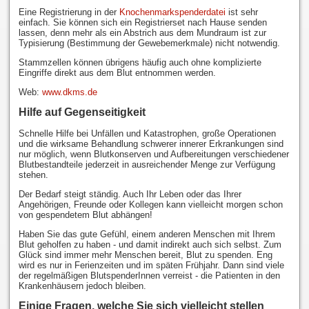
Eine Registrierung in der
Knochenmarkspenderdatei
ist sehr
einfach. Sie können sich ein Registrierset nach Hause senden
lassen, denn mehr als ein Abstrich aus dem Mundraum ist zur
Typisierung (Bestimmung der Gewebemerkmale) nicht notwendig.
Stammzellen können übrigens häufig auch ohne komplizierte
Eingriffe direkt aus dem Blut entnommen werden.
Web:
www.dkms.de
Hilfe auf Gegenseitigkeit
Schnelle Hilfe bei Unfällen und Katastrophen, große Operationen
und die wirksame Behandlung schwerer innerer Erkrankungen sind
nur möglich, wenn Blutkonserven und Aufbereitungen verschiedener
Blutbestandteile jederzeit in ausreichender Menge zur Verfügung
stehen.
Der Bedarf steigt ständig. Auch Ihr Leben oder das Ihrer
Angehörigen, Freunde oder Kollegen kann vielleicht morgen schon
von gespendetem Blut abhängen!
Haben Sie das gute Gefühl, einem anderen Menschen mit Ihrem
Blut geholfen zu haben - und damit indirekt auch sich selbst. Zum
Glück sind immer mehr Menschen bereit, Blut zu spenden. Eng
wird es nur in Ferienzeiten und im späten Frühjahr. Dann sind viele
der regelmäßigen BlutspenderInnen verreist - die Patienten in den
Krankenhäusern jedoch bleiben.
Einige Fragen, welche Sie sich vielleicht stellen