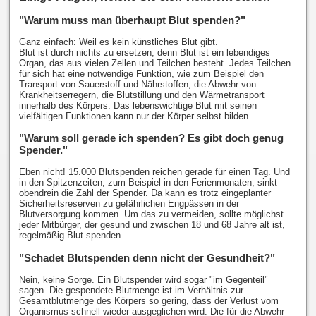
"Warum muss man überhaupt Blut spenden?"
Ganz einfach: Weil es kein künstliches Blut gibt.
Blut ist durch nichts zu ersetzen, denn Blut ist ein lebendiges
Organ, das aus vielen Zellen und Teilchen besteht. Jedes Teilchen
für sich hat eine notwendige Funktion, wie zum Beispiel den
Transport von Sauerstoff und Nährstoffen, die Abwehr von
Krankheitserregern, die Blutstillung und den Wärmetransport
innerhalb des Körpers. Das lebenswichtige Blut mit seinen
vielfältigen Funktionen kann nur der Körper selbst bilden.
"Warum soll gerade ich spenden? Es gibt doch genug
Spender."
Eben nicht! 15.000 Blutspenden reichen gerade für einen Tag. Und
in den Spitzenzeiten, zum Beispiel in den Ferienmonaten, sinkt
obendrein die Zahl der Spender. Da kann es trotz eingeplanter
Sicherheitsreserven zu gefährlichen Engpässen in der
Blutversorgung kommen. Um das zu vermeiden, sollte möglichst
jeder Mitbürger, der gesund und zwischen 18 und 68 Jahre alt ist,
regelmäßig Blut spenden.
"Schadet Blutspenden denn nicht der Gesundheit?"
Nein, keine Sorge. Ein Blutspender wird sogar "im Gegenteil"
sagen. Die gespendete Blutmenge ist im Verhältnis zur
Gesamtblutmenge des Körpers so gering, dass der Verlust vom
Organismus schnell wieder ausgeglichen wird. Die für die Abwehr